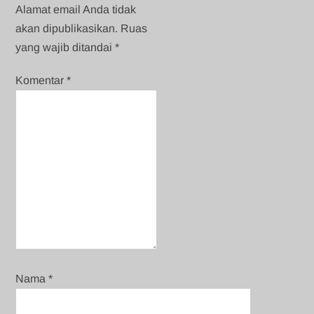
Alamat email Anda tidak
akan dipublikasikan.
Ruas
yang wajib ditandai
*
Komentar
*
Nama
*