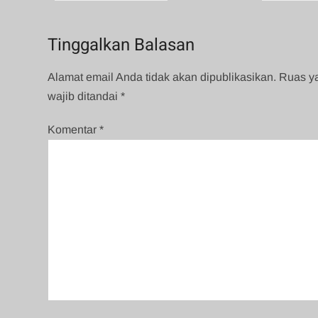
pos
Tinggalkan Balasan
Alamat email Anda tidak akan dipublikasikan.
Ruas y
wajib ditandai
*
Komentar
*