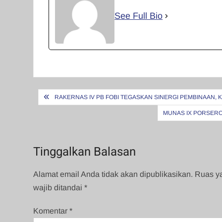
See Full Bio
Navigasi
RAKERNAS IV PB FOBI TEGASKAN SINERGI PEMBINAAN, 
pos
MUNAS IX PORSERO
Tinggalkan Balasan
Alamat email Anda tidak akan dipublikasikan.
Ruas y
wajib ditandai
*
Komentar
*