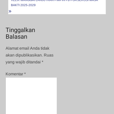
VELIX WANGGAI LANJUTKAN PIMPIN PB PORSEROSI MASA
BAKTI 2025-2029
Tinggalkan
Balasan
Alamat email Anda tidak
akan dipublikasikan.
Ruas
yang wajib ditandai
*
Komentar
*