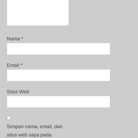
Nama
*
Email
*
Situs Web
Simpan nama, email, dan
situs web saya pada