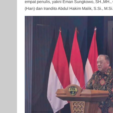
empat penulis, yakni Eman Sungkowo, SH.,MH., CG
(Han) dan Irandito Abdul Hakim Malik, S.Si., M.Si