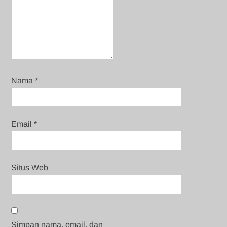
Nama
*
Email
*
Situs Web
Simpan nama, email, dan