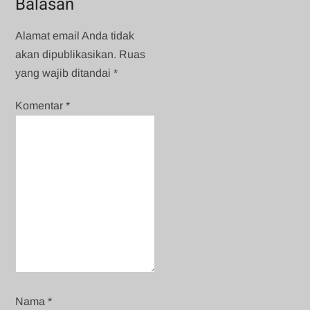
Balasan
Alamat email Anda tidak
akan dipublikasikan.
Ruas
yang wajib ditandai
*
Komentar
*
Nama
*