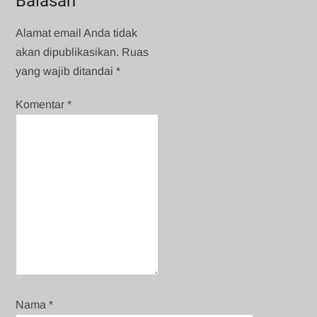
Balasan
Alamat email Anda tidak
akan dipublikasikan.
Ruas
yang wajib ditandai
*
Komentar
*
Nama
*