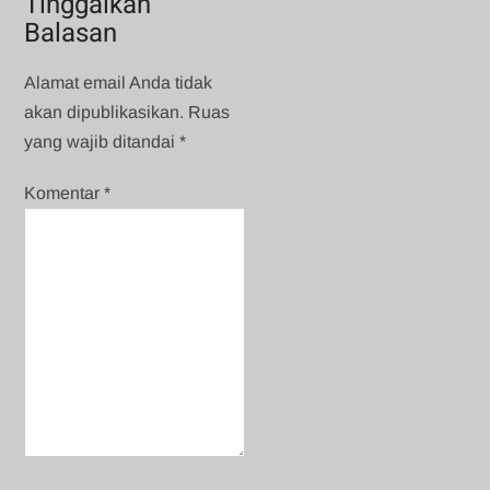
Tinggalkan
Balasan
Alamat email Anda tidak
akan dipublikasikan.
Ruas
yang wajib ditandai
*
Komentar
*