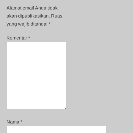
Alamat email Anda tidak
akan dipublikasikan.
Ruas
yang wajib ditandai
*
Komentar
*
Nama
*