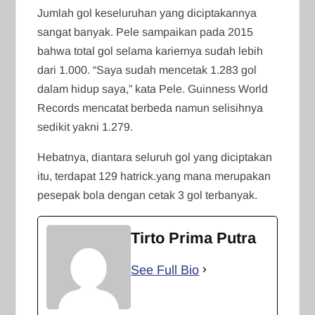
Jumlah gol keseluruhan yang diciptakannya
sangat banyak. Pele sampaikan pada 2015
bahwa total gol selama kariernya sudah lebih
dari 1.000. “Saya sudah mencetak 1.283 gol
dalam hidup saya,” kata Pele. Guinness World
Records mencatat berbeda namun selisihnya
sedikit yakni 1.279.
Hebatnya, diantara seluruh gol yang diciptakan
itu, terdapat 129 hatrick.yang mana merupakan
pesepak bola dengan cetak 3 gol terbanyak.
Tirto Prima Putra
See Full Bio