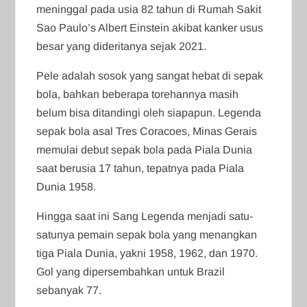
meninggal pada usia 82 tahun di Rumah Sakit
Sao Paulo’s Albert Einstein akibat kanker usus
besar yang dideritanya sejak 2021.
Pele adalah sosok yang sangat hebat di sepak
bola, bahkan beberapa torehannya masih
belum bisa ditandingi oleh siapapun. Legenda
sepak bola asal Tres Coracoes, Minas Gerais
memulai debut sepak bola pada Piala Dunia
saat berusia 17 tahun, tepatnya pada Piala
Dunia 1958.
Hingga saat ini Sang Legenda menjadi satu-
satunya pemain sepak bola yang menangkan
tiga Piala Dunia, yakni 1958, 1962, dan 1970.
Gol yang dipersembahkan untuk Brazil
sebanyak 77.