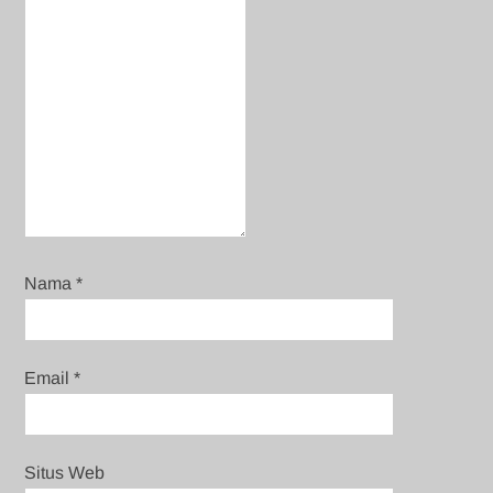
Nama
*
Email
*
Situs Web