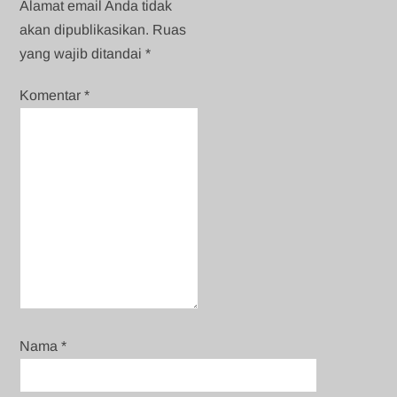
Alamat email Anda tidak
akan dipublikasikan.
Ruas
yang wajib ditandai
*
Komentar
*
Nama
*