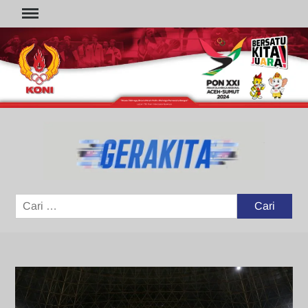
Skip
to
content
GER
Portal
Berita
Olahraga
Cari
untuk: