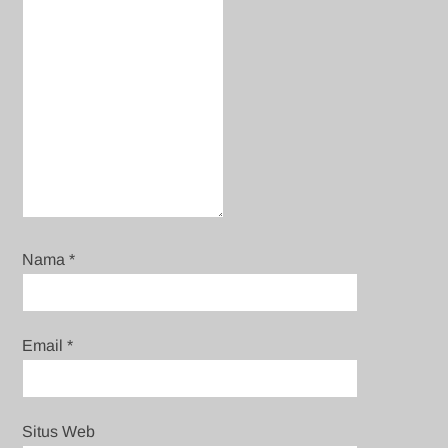
Nama
*
Email
*
Situs Web