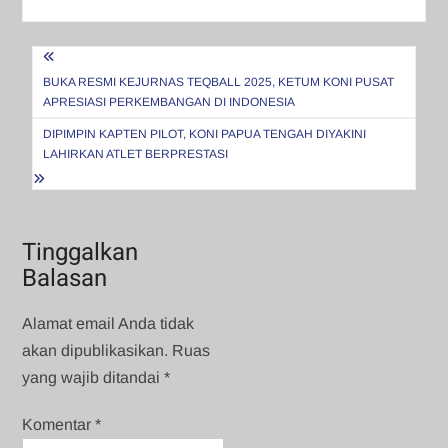
Navigasi
pos
BUKA RESMI KEJURNAS TEQBALL 2025, KETUM KONI PUSAT
APRESIASI PERKEMBANGAN DI INDONESIA
DIPIMPIN KAPTEN PILOT, KONI PAPUA TENGAH DIYAKINI
LAHIRKAN ATLET BERPRESTASI
Tinggalkan
Balasan
Alamat email Anda tidak
akan dipublikasikan.
Ruas
yang wajib ditandai
*
Komentar
*