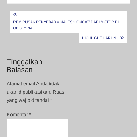
Navigasi
pos
REM RUSAK PENYEBAB VINALES ‘LONCAT’ DARI MOTOR DI
GP STYRIA
HIGHLIGHT HARI INI
Tinggalkan
Balasan
Alamat email Anda tidak
akan dipublikasikan.
Ruas
yang wajib ditandai
*
Komentar
*