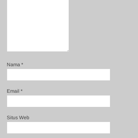
Nama
*
Email
*
Situs Web