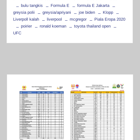
bulu tangkis
Formula E
formula E Jakarta
greysia polii
greysia/apriyani
joe biden
Klopp
Liverpoll kalah
liverpool
mcgregor
Piala Eropa 2020
poirier
ronald koeman
toyota thailand open
UFC