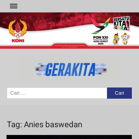
Skip
to
content
GER
Portal
Berita
Olahraga
Cari
untuk:
Tag:
Anies baswedan