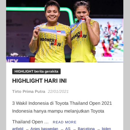
HIGHLIGHT berita gerakita
HIGHLIGHT HARI INI
Tirto Prima Putra
22/01/2021
3 Wakil Indonesia di Toyota Thailand Open 2021
Indonesia hanya mampu melanjutkan Toyota
Thailand Open …
READ MORE
anfield
Anies baswedan
AS
Barcelona
biden