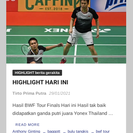
HIGHLIGHT berita gerakita
HIGHLIGHT HARI INI
Tirto Prima Putra
29/01/2021
Hasil BWF Tour Finals Hari ini Hasil tak baik
didapatkan ganda putri juara Yonex Thailand …
READ MORE
Anthony Ginting
baggott
bulu tangkis
bwf tour