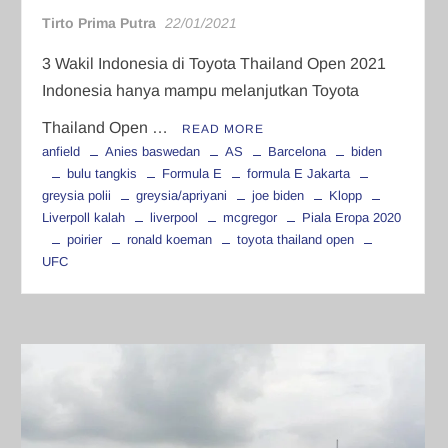
Tirto Prima Putra
22/01/2021
3 Wakil Indonesia di Toyota Thailand Open 2021
Indonesia hanya mampu melanjutkan Toyota
Thailand Open …
READ MORE
anfield
Anies baswedan
AS
Barcelona
biden
bulu tangkis
Formula E
formula E Jakarta
greysia polii
greysia/apriyani
joe biden
Klopp
Liverpoll kalah
liverpool
mcgregor
Piala Eropa 2020
poirier
ronald koeman
toyota thailand open
UFC