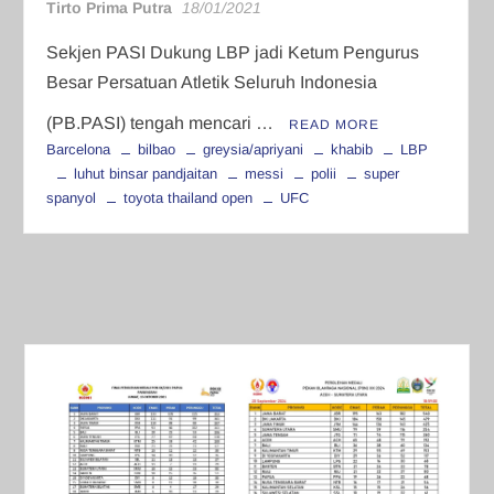
Tirto Prima Putra
18/01/2021
Sekjen PASI Dukung LBP jadi Ketum Pengurus
Besar Persatuan Atletik Seluruh Indonesia
(PB.PASI) tengah mencari …
READ MORE
Barcelona
bilbao
greysia/apriyani
khabib
LBP
luhut binsar pandjaitan
messi
polii
super
spanyol
toyota thailand open
UFC