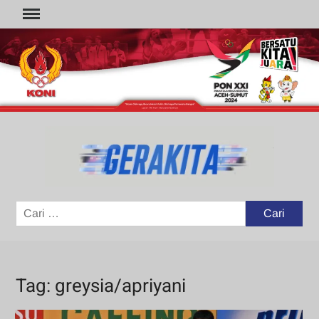
Skip
to
content
GER
Portal
Berita
Olahraga
Cari
untuk:
Tag:
greysia/apriyani