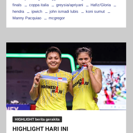
finals
coppa italia
greysia/apriyani
Hafiz/Gloria
hendra
ipwich
john ismadi lubis
koni sumut
Manny Pacquiao
mcgregor
HIGHLIGHT berita gerakita
HIGHLIGHT HARI INI