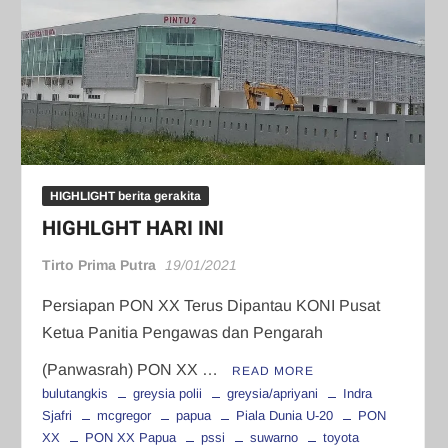
HIGHLIGHT berita gerakita
HIGHLGHT HARI INI
Tirto Prima Putra
19/01/2021
Persiapan PON XX Terus Dipantau KONI Pusat
Ketua Panitia Pengawas dan Pengarah
(Panwasrah) PON XX …
READ MORE
bulutangkis
greysia polii
greysia/apriyani
Indra
Sjafri
mcgregor
papua
Piala Dunia U-20
PON
XX
PON XX Papua
pssi
suwarno
toyota