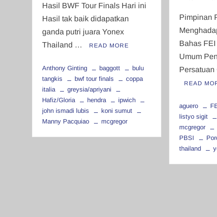
Hasil BWF Tour Finals Hari ini
Pimpinan 
Hasil tak baik didapatkan
Menghada
ganda putri juara Yonex
Bahas FEI
Thailand …
READ MORE
Umum Pen
Anthony Ginting
baggott
bulu
Persatuan
tangkis
bwf tour finals
coppa
READ MO
italia
greysia/apriyani
Hafiz/Gloria
hendra
ipwich
aguero
F
john ismadi lubis
koni sumut
listyo sigit
Manny Pacquiao
mcgregor
mcgregor
PBSI
Por
thailand
y