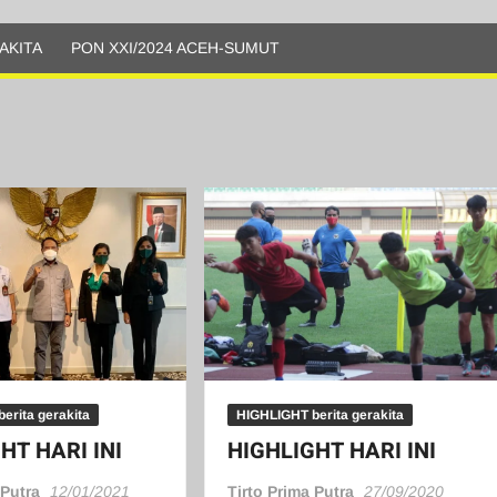
AKITA
PON XXI/2024 ACEH-SUMUT
erita gerakita
HIGHLIGHT berita gerakita
HT HARI INI
HIGHLIGHT HARI INI
 Putra
12/01/2021
Tirto Prima Putra
27/09/2020