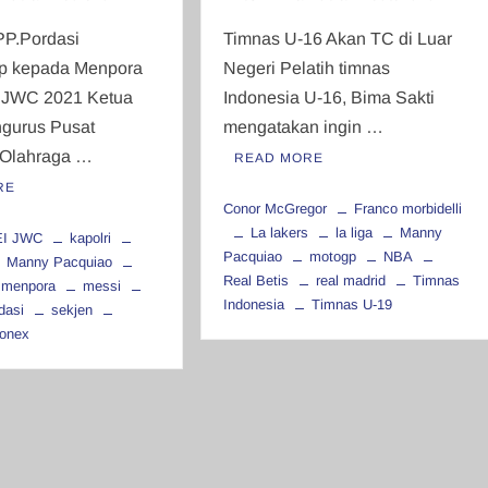
PP.Pordasi
Timnas U-16 Akan TC di Luar
p kepada Menpora
Negeri Pelatih timnas
 JWC 2021 Ketua
Indonesia U-16, Bima Sakti
gurus Pusat
mengatakan ingin …
 Olahraga …
READ MORE
RE
Conor McGregor
Franco morbidelli
La lakers
la liga
Manny
EI JWC
kapolri
Pacquiao
motogp
NBA
Manny Pacquiao
Real Betis
real madrid
Timnas
menpora
messi
Indonesia
Timnas U-19
dasi
sekjen
onex