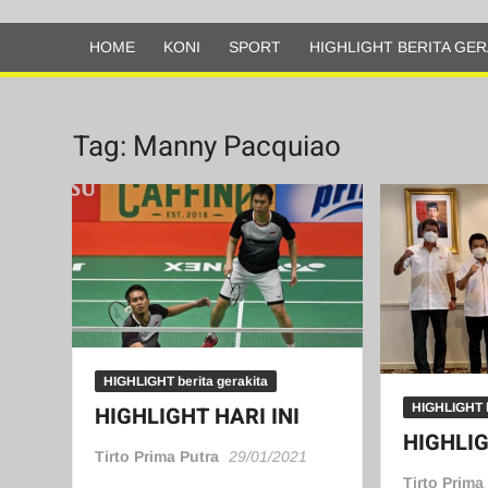
Olahraga
HOME
KONI
SPORT
HIGHLIGHT BERITA GER
Tag:
Manny Pacquiao
HIGHLIGHT berita gerakita
HIGHLIGHT b
HIGHLIGHT HARI INI
HIGHLIG
Tirto Prima Putra
29/01/2021
Tirto Prima