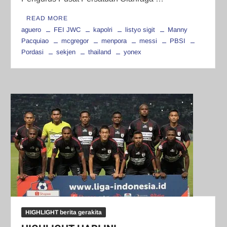
READ MORE
aguero
FEI JWC
kapolri
listyo sigit
Manny
Pacquiao
mcgregor
menpora
messi
PBSI
Pordasi
sekjen
thailand
yonex
HIGHLIGHT berita gerakita