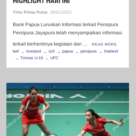
HIGHLIGHT HARI INI
Tirto Prima Putra
08/01/2021
Bank Papua Luruskan Informasi terkait Persipura
Persipura Jayapura telah menyampaikan informasi
terkait berhentinya kegiatan dan …
READ MORE
bwf
liverpool
ozil
papua
persipura
thailand
Timnas U-19
UFC