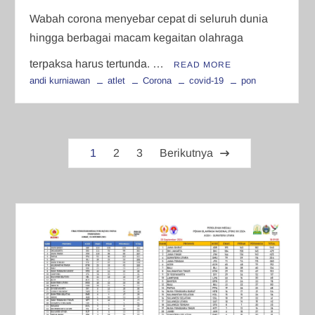
Wabah corona menyebar cepat di seluruh dunia
hingga berbagai macam kegaitan olahraga
terpaksa harus tertunda. …
READ MORE
andi kurniawan
atlet
Corona
covid-19
pon
Paginasi
1
2
3
Berikutnya
pos