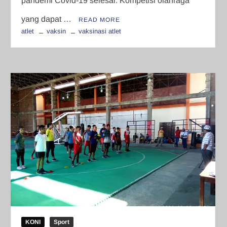
pandemi Covid-19 selesai. Kompetisi olahraga
yang dapat …
READ MORE
atlet
vaksin
vaksinasi atlet
KONI
Sport