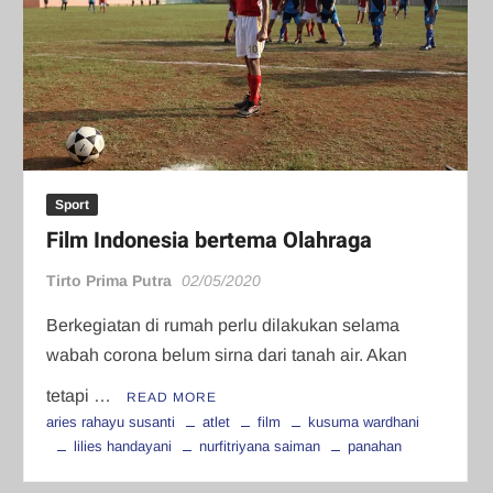
Sport
Film Indonesia bertema Olahraga
Tirto Prima Putra
02/05/2020
Berkegiatan di rumah perlu dilakukan selama
wabah corona belum sirna dari tanah air. Akan
tetapi …
READ MORE
aries rahayu susanti
atlet
film
kusuma wardhani
lilies handayani
nurfitriyana saiman
panahan