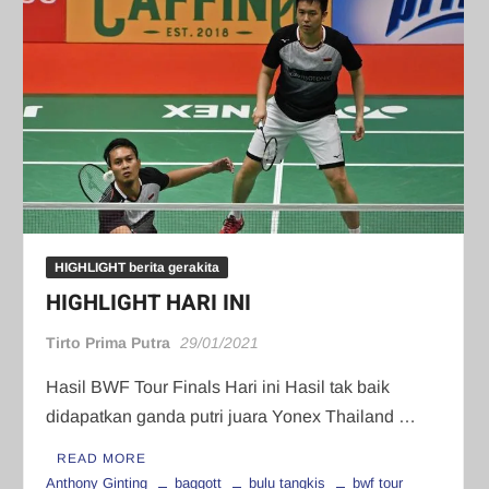
HIGHLIGHT berita gerakita
HIGHLIGHT HARI INI
Tirto Prima Putra
29/01/2021
Hasil BWF Tour Finals Hari ini Hasil tak baik
didapatkan ganda putri juara Yonex Thailand …
READ MORE
Anthony Ginting
baggott
bulu tangkis
bwf tour