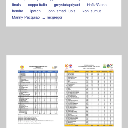
finals
coppa italia
greysia/apriyani
Hafiz/Gloria
hendra
ipwich
john ismadi lubis
koni sumut
Manny Pacquiao
mcgregor