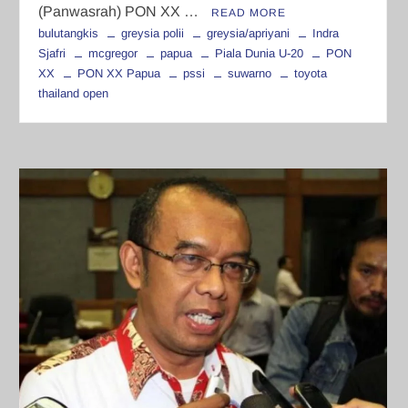
(Panwasrah) PON XX …
READ MORE
bulutangkis
greysia polii
greysia/apriyani
Indra
Sjafri
mcgregor
papua
Piala Dunia U-20
PON
XX
PON XX Papua
pssi
suwarno
toyota
thailand open