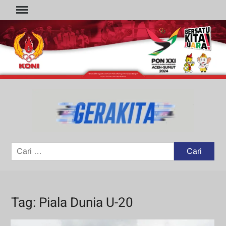
Skip
to
content
GER
Portal
Berita
Olahraga
Cari
untuk:
Tag:
Piala Dunia U-20