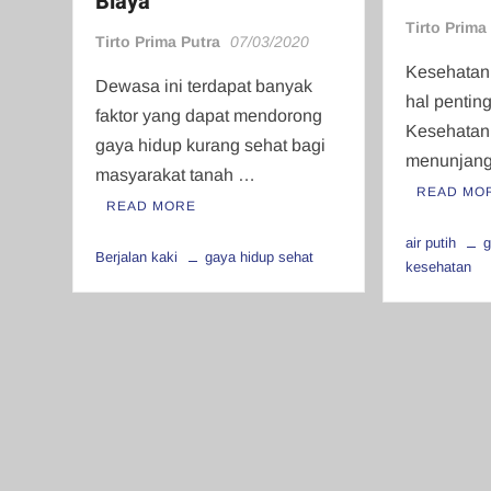
Biaya
Tirto Prima
Tirto Prima Putra
07/03/2020
Kesehatan 
Dewasa ini terdapat banyak
hal pentin
faktor yang dapat mendorong
Kesehatan 
gaya hidup kurang sehat bagi
menunjang
masyarakat tanah …
READ MO
READ MORE
air putih
g
Berjalan kaki
gaya hidup sehat
kesehatan