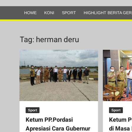
Olahraga
HOME
KONI
SPORT
HIGHLIGHT BERITA GER
Tag:
herman deru
Sport
Sport
Ketum PP.Pordasi
Ketum P
Apresiasi Cara Gubernur
di Masa