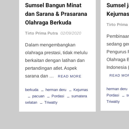
Sumsel Bangun Minat
Sumsel 
dan Sarana & Prasarana
Kejurnas
Olahraga Berkuda
Tirto Prima
Tirto Prima Putra
02/09/2020
Pembinaan
sedang gen
Dalam mengembangkan
Pengurus 
olahraga prestasi, tidak melulu
Olahraga 
berkaitan dengan latihan dan
Indonesia 
pertandingan atlet. Aspek
sarana dan …
READ MO
READ MORE
herman deru
berkuda
herman deru
Kejurnas
Pordasi
s
pacuan
Pordasi
sumatera
Triwatty
selatan
Triwatty