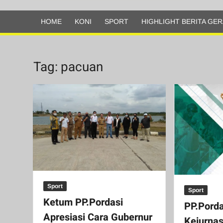
Olahraga
HOME
KONI
SPORT
HIGHLIGHT BERITA GER
Tag:
pacuan
Sport
Sport
Ketum PP.Pordasi
PP.Porda
Apresiasi Cara Gubernur
Kejurnas