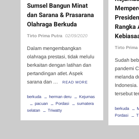
Sumsel Bangun Minat
Mempere
dan Sarana & Prasarana
Preside
Olahraga Berkuda
Rangka 
Kebiasa
Tirto Prima Putra
02/09/2020
Tirto Prima
Dalam mengembangkan
olahraga prestasi, tidak melulu
Sudah beb
berkaitan dengan latihan dan
pandemi C
pertandingan atlet. Aspek
melanda du
sarana dan …
READ MORE
Indonesia.
tersebut t
berkuda
herman deru
Kejurnas
pacuan
Pordasi
sumatera
berkuda
M
selatan
Triwatty
Pordasi
T