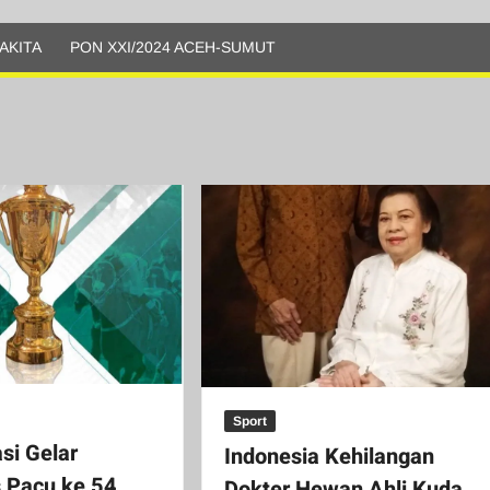
AKITA
PON XXI/2024 ACEH-SUMUT
Sport
si Gelar
Indonesia Kehilangan
 Pacu ke 54
Dokter Hewan Ahli Kuda