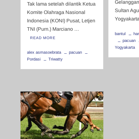
Gelanggan
Tak lama setelah dilantik Ketua
Sultan Agu
Komite Olahraga Nasional
Yogyakar
Indonesia (KONI) Pusat, Letjen
TNI (Purn.) Marciano …
bantul
ha
READ MORE
pacuan
Yogyakarta
alex asmasoebrata
pacuan
Pordasi
Triwatty