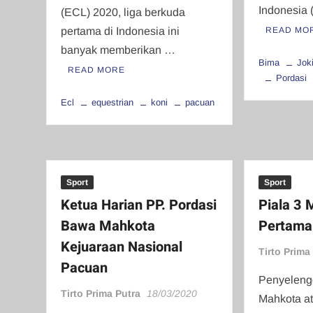
Indonesia 
(ECL) 2020, liga berkuda
pertama di Indonesia ini
READ MO
banyak memberikan …
Bima
Jok
READ MORE
Pordasi
Ecl
equestrian
koni
pacuan
Sport
Sport
Ketua Harian PP. Pordasi
Piala 3 
Bawa Mahkota
Pertama 
Kejuaraan Nasional
Tirto Prima
Pacuan
Penyeleng
Tirto Prima Putra
18/03/2020
Mahkota at