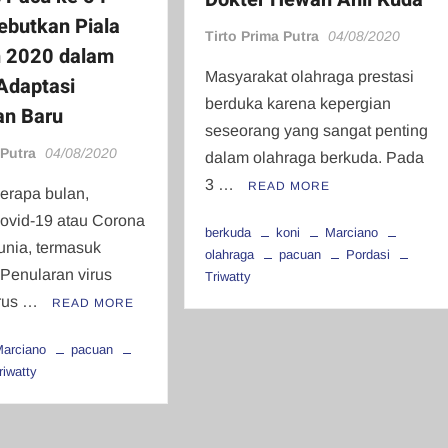
butkan Piala
Tirto Prima Putra
04/08/2020
n 2020 dalam
Masyarakat olahraga prestasi
Adaptasi
berduka karena kepergian
an Baru
seseorang yang sangat penting
 Putra
04/08/2020
dalam olahraga berkuda. Pada
3 …
READ MORE
erapa bulan,
ovid-19 atau Corona
berkuda
koni
Marciano
nia, termasuk
olahraga
pacuan
Pordasi
 Penularan virus
Triwatty
erus …
READ MORE
arciano
pacuan
riwatty