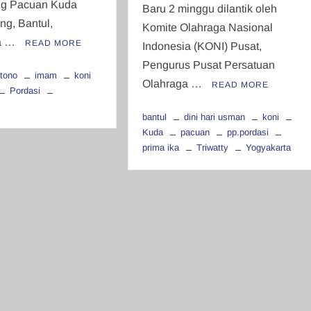
g Pacuan Kuda
Baru 2 minggu dilantik oleh
ng, Bantul,
Komite Olahraga Nasional
ta …
READ MORE
Indonesia (KONI) Pusat,
Pengurus Pusat Persatuan
rtono
imam
koni
Olahraga …
READ MORE
Pordasi
bantul
dini hari usman
koni
Kuda
pacuan
pp.pordasi
prima ika
Triwatty
Yogyakarta