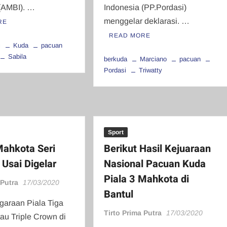
(AMBI). …
Indonesia (PP.Pordasi)
menggelar deklarasi. …
RE
READ MORE
i
Kuda
pacuan
Sabila
berkuda
Marciano
pacuan
Pordasi
Triwatty
Sport
Mahkota Seri
Berikut Hasil Kejuaraan
Usai Digelar
Nasional Pacuan Kuda
Piala 3 Mahkota di
 Putra
17/03/2020
Bantul
garaan Piala Tiga
Tirto Prima Putra
17/03/2020
au Triple Crown di