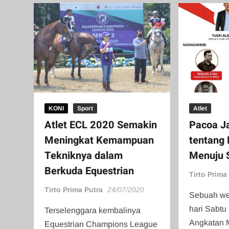
KONI
Sport
Atlet
Atlet ECL 2020 Semakin
Pacoa Ja
Meningkat Kemampuan
tentang 
Tekniknya dalam
Menuju 
Berkuda Equestrian
Tirto Prima
Tirto Prima Putra
24/07/2020
Sebuah web
hari Sabtu 
Terselenggara kembalinya
Angkatan 
Equestrian Champions League