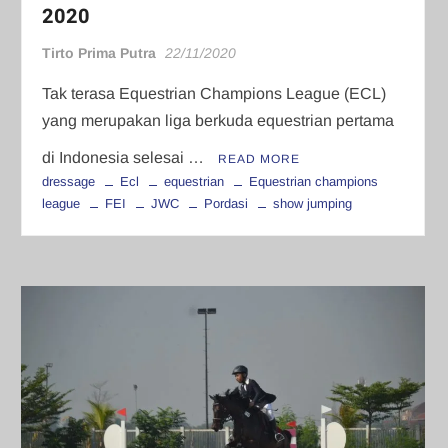
2020
Tirto Prima Putra
22/11/2020
Tak terasa Equestrian Champions League (ECL)
yang merupakan liga berkuda equestrian pertama
di Indonesia selesai …
READ MORE
dressage
Ecl
equestrian
Equestrian champions
league
FEI
JWC
Pordasi
show jumping