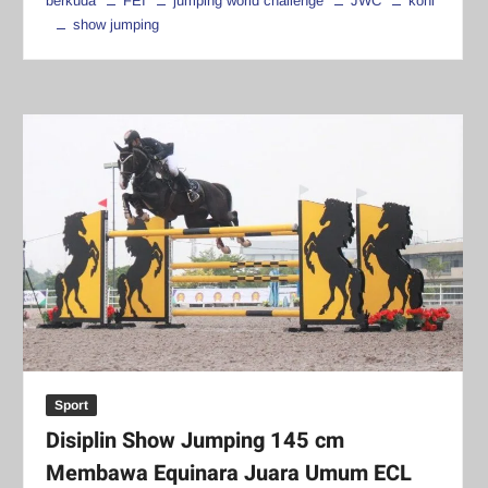
berkuda
FEI
jumping world challenge
JWC
koni
show jumping
Sport
Disiplin Show Jumping 145 cm
Membawa Equinara Juara Umum ECL