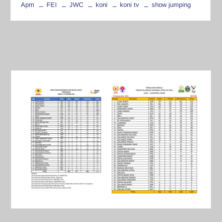
Apm
FEI
JWC
koni
koni tv
show jumping