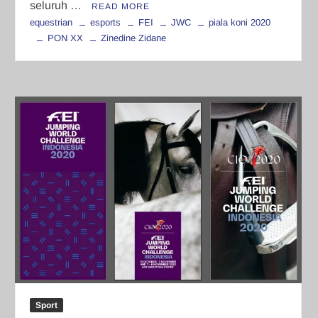
seluruh …
READ MORE
equestrian
esports
FEI
JWC
piala koni 2020
PON XX
Zinedine Zidane
Sport