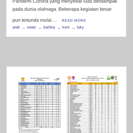
Pandemi Corona yang menyebar luas berdampak
pada dunia olahraga. Beberapa kegiatan besar
pun tertunda mulai …
READ MORE
andi
irwan
kartika
koni
luky