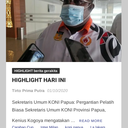
HIGHLIGHT berita gerakita
HIGHLIGHT HARI INI
Tirto Prima Putra
01/10/2020
Sekretaris Umum KONI Papua: Pergantian Pelatih
Biasa Sekretaris Umum KONI Provinsi Papua,
Kenius Kogoya mengatakan …
READ MORE
Carabao Cup
Inter Milan
koni papua
La lakers