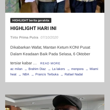
HIGHLIGHT berita gerakita
HIGHLIGHT HARI INI
Tirto Prima Putra
07/10/2020
Dikabarkan Wafat, Mantan Ketum KONI Pusat
Dalam Keadaan Baik Pada Selasa, 6 Oktober
tersiar kabar …
READ MORE
ac milan
Brahim Diaz
La lakers
menpora
Miami
heat
NBA
Prancis Terbuka
Rafael Nadal