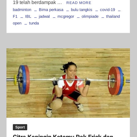
19 telah berdampak …
READ MORE
badminton
Bima perkasa
bulu tangkis
covid-19
F1
IBL
jadwal
mcgregor
olimpiade
thailand
open
tunda
Sport