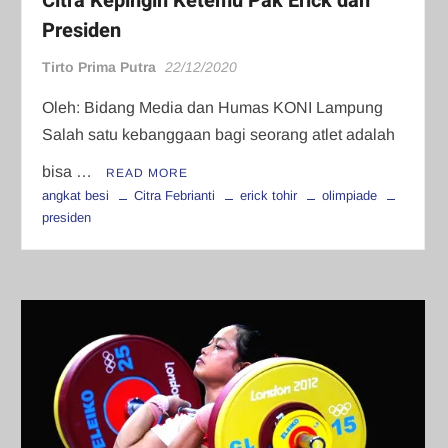
Citra Kepingin Ketemu Pak Erick dan
Presiden
Tirto Prima Putra
22/12/2020
Oleh: Bidang Media dan Humas KONI Lampung
Salah satu kebanggaan bagi seorang atlet adalah
bisa …
READ MORE
angkat besi
Citra Febrianti
erick tohir
olimpiade
presiden