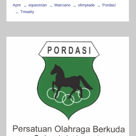
Apm
equestrian
Marciano
olimpiade
Pordasi
Triwatty