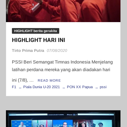
HIGHLIGHT berita gerakita
HIGHLIGHT HARI INI
Tirto Prima Putra
07/08/2020
PSSI Beri Semangat Timnas Indonesia Menjelang
latihan perdana mereka yang akan diadakan hari
ini (7/8), …
READ MORE
F1
Piala Dunia U-20 2021
PON XX Papua
pssi