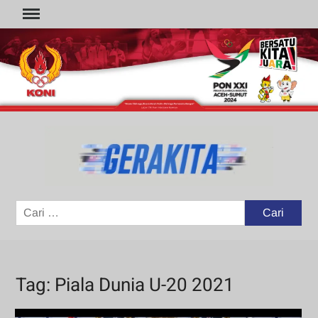
Skip
to
content
GER
Portal
Berita
Olahraga
Cari
untuk:
Tag:
Piala Dunia U-20 2021