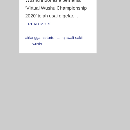
Wushu Indonesia bernama
‘Virtual Wushu Championship
2020’ telah usai digelar. …
READ MORE
airlangga hartarto
rajawali sakti
wushu