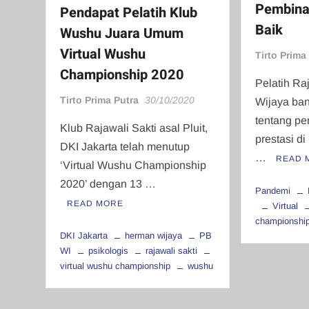
Pembina
Pendapat Pelatih Klub
Baik
Wushu Juara Umum
Virtual Wushu
Tirto Prima
Championship 2020
Pelatih Ra
Tirto Prima Putra
30/10/2020
Wijaya ban
tentang p
Klub Rajawali Sakti asal Pluit,
prestasi d
DKI Jakarta telah menutup
…
READ 
‘Virtual Wushu Championship
2020’ dengan 13 …
Pandemi
READ MORE
Virtual
championshi
DKI Jakarta
herman wijaya
PB
WI
psikologis
rajawali sakti
virtual wushu championship
wushu