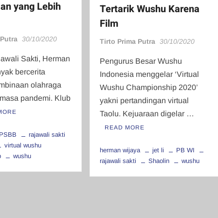
an yang Lebih
Tertarik Wushu Karena
Film
 Putra
30/10/2020
Tirto Prima Putra
30/10/2020
jawali Sakti, Herman
Pengurus Besar Wushu
yak bercerita
Indonesia menggelar ‘Virtual
embinaan olahraga
Wushu Championship 2020’
i masa pandemi. Klub
yakni pertandingan virtual
MORE
Taolu. Kejuaraan digelar …
READ MORE
PSBB
rajawali sakti
virtual wushu
herman wijaya
jet li
PB WI
p
wushu
rajawali sakti
Shaolin
wushu