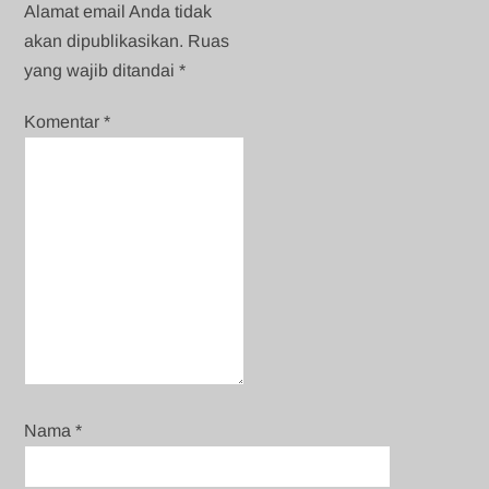
Alamat email Anda tidak
akan dipublikasikan.
Ruas
yang wajib ditandai
*
Komentar
*
Nama
*