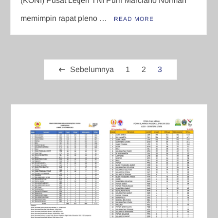
(KONI) Pusat Letjen TNI Purn Marciano Norman
memimpin rapat pleno …
READ MORE
Paginasi
Sebelumnya
1
2
3
pos