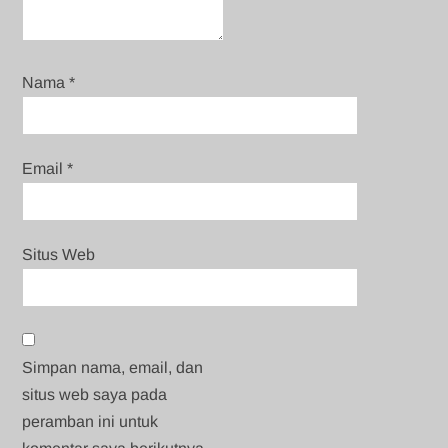
Nama
*
Email
*
Situs Web
Simpan nama, email, dan
situs web saya pada
peramban ini untuk