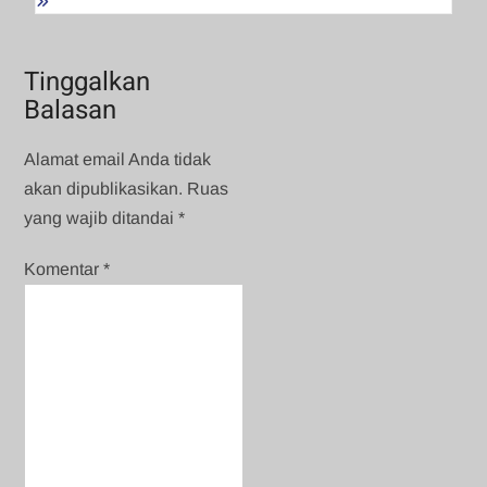
Tinggalkan
Balasan
Alamat email Anda tidak
akan dipublikasikan.
Ruas
yang wajib ditandai
*
Komentar
*