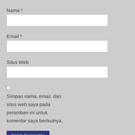
Nama
*
Email
*
Situs Web
Simpan nama, email, dan
situs web saya pada
peramban ini untuk
komentar saya berikutnya.