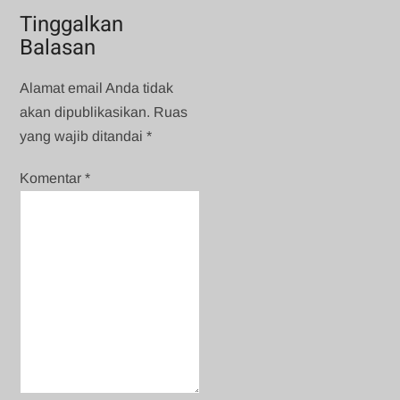
Tinggalkan
Balasan
Alamat email Anda tidak
akan dipublikasikan.
Ruas
yang wajib ditandai
*
Komentar
*