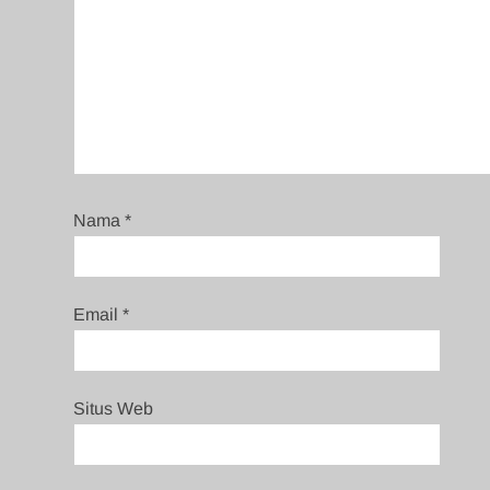
Nama
*
Email
*
Situs Web