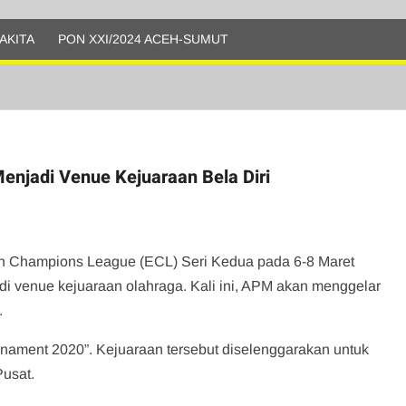
AKITA
PON XXI/2024 ACEH-SUMUT
enjadi Venue Kejuaraan Bela Diri
an Champions League (ECL) Seri Kedua pada 6-8 Maret
i venue kejuaraan olahraga. Kali ini, APM akan menggelar
.
rnament 2020”. Kejuaraan tersebut diselenggarakan untuk
usat.