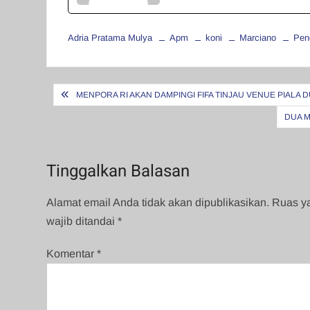
Adria Pratama Mulya
Apm
koni
Marciano
Pen
Navigasi
MENPORA RI AKAN DAMPINGI FIFA TINJAU VENUE PIALA D
pos
DUA M
Tinggalkan Balasan
Alamat email Anda tidak akan dipublikasikan.
Ruas y
wajib ditandai
*
Komentar
*