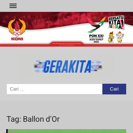
Skip
to
content
GER
Portal
Berita
Olahraga
Cari
untuk:
Tag:
Ballon d'Or