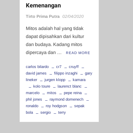
Kemenangan
Tirto Prima Putra
02/04/2020
Mitos adalah hal yang tidak
dapat dipisahkan dari kultur
dan budaya. Kadang mitos
dipercaya dan …
READ MORE
carlos bilardo
cr7
cruyff
david james
filippo inzaghi
gary
lineker
jurgen klopp
kamara
kolo toure
laurenct blanc
marcelo
mitos
pepe reina
phil jones
raymond domenech
ronaldo
roy hodgson
sepak
bola
sergio
terry