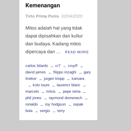
Kemenangan
Tirto Prima Putra
02/04/2020
Mitos adalah hal yang tidak
dapat dipisahkan dari kultur
dan budaya. Kadang mitos
dipercaya dan …
READ MORE
carlos bilardo
cr7
cruyff
david james
filippo inzaghi
gary
lineker
jurgen klopp
kamara
kolo toure
laurenct blanc
marcelo
mitos
pepe reina
phil jones
raymond domenech
ronaldo
roy hodgson
sepak
bola
sergio
terry