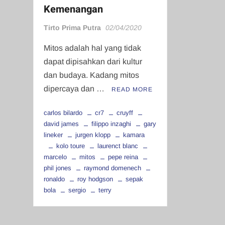
Kemenangan
Tirto Prima Putra
02/04/2020
Mitos adalah hal yang tidak
dapat dipisahkan dari kultur
dan budaya. Kadang mitos
dipercaya dan …
READ MORE
carlos bilardo
cr7
cruyff
david james
filippo inzaghi
gary
lineker
jurgen klopp
kamara
kolo toure
laurenct blanc
marcelo
mitos
pepe reina
phil jones
raymond domenech
ronaldo
roy hodgson
sepak
bola
sergio
terry