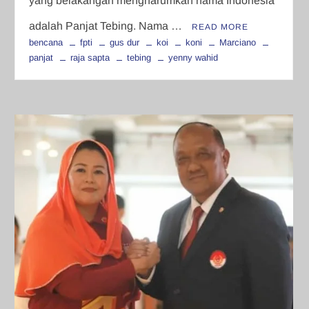
yang belakangan mengharumkan nama Indonesia
adalah Panjat Tebing. Nama …
READ MORE
bencana
fpti
gus dur
koi
koni
Marciano
panjat
raja sapta
tebing
yenny wahid