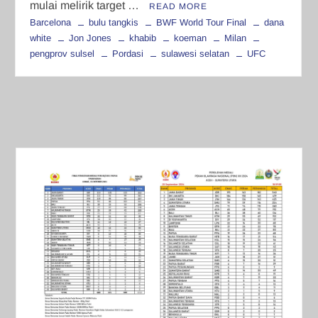
mulai melirik target …
READ MORE
Barcelona
bulu tangkis
BWF World Tour Final
dana
white
Jon Jones
khabib
koeman
Milan
pengprov sulsel
Pordasi
sulawesi selatan
UFC