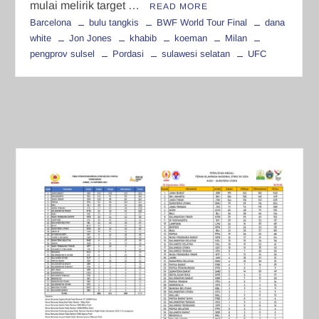
mulai melirik target …
READ MORE
Barcelona
bulu tangkis
BWF World Tour Final
dana
white
Jon Jones
khabib
koeman
Milan
pengprov sulsel
Pordasi
sulawesi selatan
UFC