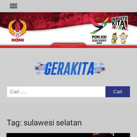
Skip
to
content
GER
Portal
Berita
Olahraga
Cari
untuk:
Tag:
sulawesi selatan