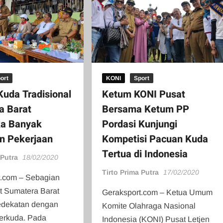
ort
KONI
Sport
uda Tradisional
Ketum KONI Pusat
a Barat
Bersama Ketum PP
a Banyak
Pordasi Kunjungi
n Pekerjaan
Kompetisi Pacuan Kuda
Tertua di Indonesia
 Putra
18/02/2020
Tirto Prima Putra
17/02/2020
t.com – Sebagian
t Sumatera Barat
Geraksport.com – Ketua Umum
kedekatan dengan
Komite Olahraga Nasional
erkuda. Pada
Indonesia (KONI) Pusat Letjen