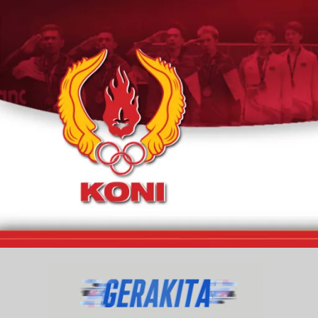
Skip
to
content
GE
Portal
Berita