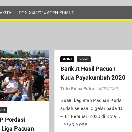
AKITA
PON XXI/2024 ACEH-SUMUT
KONI
Sport
Berikut Hasil Pacuan
Kuda Payakumbuh 2020
Tirto Prima Putra
18/02/2020
Suatu kegiatan Pacuan Kuda
sudah selesai digelar pada 16
ort
– 17 Februari 2020 di Kota …
P Pordasi
READ MORE
 Liga Pacuan