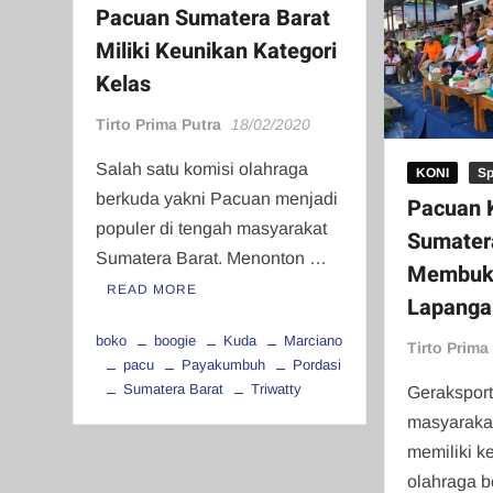
Pacuan Sumatera Barat
Miliki Keunikan Kategori
Kelas
Tirto Prima Putra
18/02/2020
Salah satu komisi olahraga
KONI
Sp
berkuda yakni Pacuan menjadi
Pacuan K
populer di tengah masyarakat
Sumater
Sumatera Barat. Menonton …
Membuk
READ MORE
Lapanga
boko
boogie
Kuda
Marciano
Tirto Prima
pacu
Payakumbuh
Pordasi
Sumatera Barat
Triwatty
Gerakspor
masyaraka
memiliki 
olahraga b