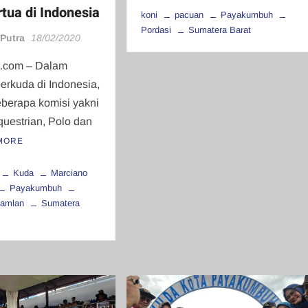
tua di Indonesia
koni
pacuan
Payakumbuh
Pordasi
Sumatera Barat
 Putra
18/02/2020
t.com – Dalam
erkuda di Indonesia,
eberapa komisi yakni
uestrian, Polo dan
MORE
Kuda
Marciano
Payakumbuh
amlan
Sumatera