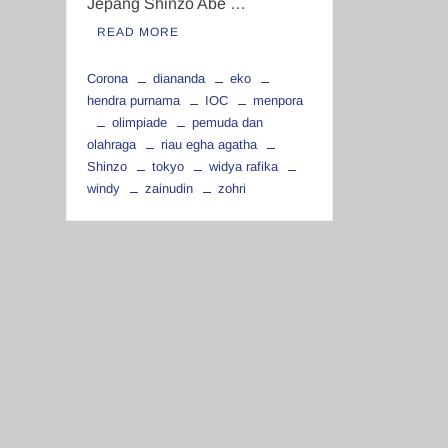
Jepang Shinzo Abe …
READ MORE
Corona
diananda
eko
hendra purnama
IOC
menpora
olimpiade
pemuda dan
olahraga
riau egha agatha
Shinzo
tokyo
widya rafika
windy
zainudin
zohri