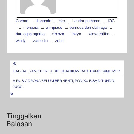
Corona
diananda
eko
hendra purnama
IOC
menpora
olimpiade
pemuda dan olahraga
riau egha agatha
Shinzo
tokyo
widya rafika
windy
zainudin
zohri
Navigasi
pos
HAL-HAL YANG PERLU DIPERHATIKAN DARI HAND SANITIZER
VIRUS CORONA BELUM BERHENTI, PON XX BISA DITUNDA
JUGA
Tinggalkan
Balasan