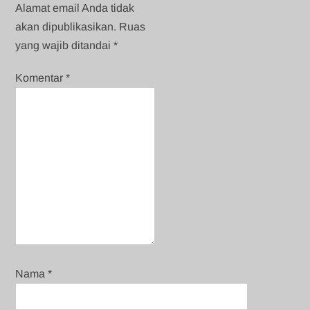
Alamat email Anda tidak
akan dipublikasikan.
Ruas
yang wajib ditandai
*
Komentar
*
Nama
*