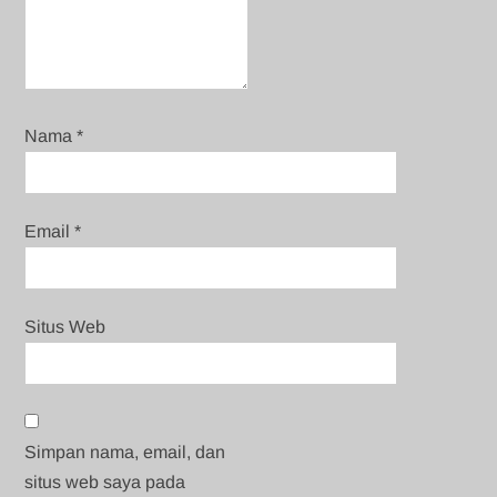
Nama
*
Email
*
Situs Web
Simpan nama, email, dan
situs web saya pada