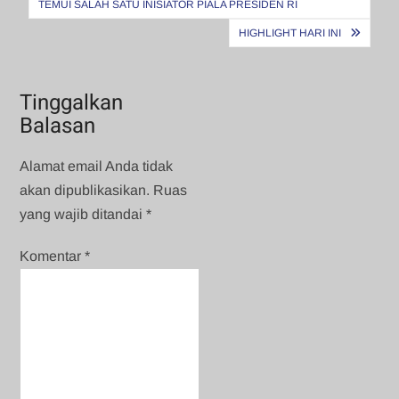
TEMUI SALAH SATU INISIATOR PIALA PRESIDEN RI
HIGHLIGHT HARI INI
Tinggalkan
Balasan
Alamat email Anda tidak
akan dipublikasikan.
Ruas
yang wajib ditandai
*
Komentar
*